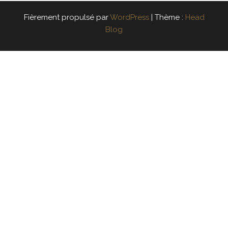
Fièrement propulsé par
WordPress
|
Thème :
Head
Blog